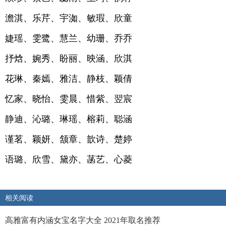
澹淇、乐芹、宇洳、敏瑕、欣童
婕瑶、雯鹭、慧兰、幼珊、乔乔
抒焓、婉秀、盼丽、映涵、欣淇
花琳、秦嫣、雅洁、静枝、颖倩
忆家、晓怡、雯晨、惜紫、翌宸
静迪、沁璐、琳瑶、榕莉、聪涵
谨茗、颖妍、颔章、歆诗、楚婷
语璐、欣雪、黛亦、菡艺、心菱
相关阅读
高雅富有内涵女宝名字大全 2021年取名推荐