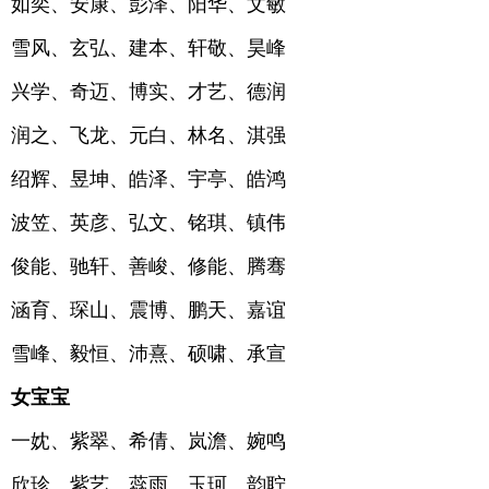
如奕、安康、彭泽、阳华、文敏
雪风、玄弘、建本、轩敬、昊峰
兴学、奇迈、博实、才艺、德润
润之、飞龙、元白、林名、淇强
绍辉、昱坤、皓泽、宇亭、皓鸿
波笠、英彦、弘文、铭琪、镇伟
俊能、驰轩、善峻、修能、腾骞
涵育、琛山、震博、鹏天、嘉谊
雪峰、毅恒、沛熹、硕啸、承宣
女宝宝
一妉、紫翠、希倩、岚澹、婉鸣
欣珍、紫艺、蕊雨、玉珂、韵聍