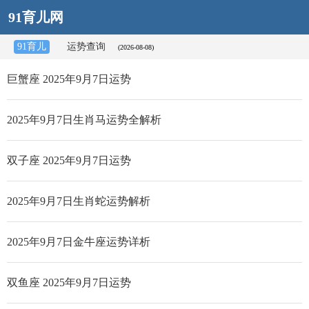
91育儿网
91育儿
运势查询
(2026-08-08)
巨蟹座 2025年9月7日运势
2025年9月7日生肖马运势全解析
双子座 2025年9月7日运势
2025年9月7日生肖蛇运势解析
2025年9月7日金牛座运势详析
双鱼座 2025年9月7日运势