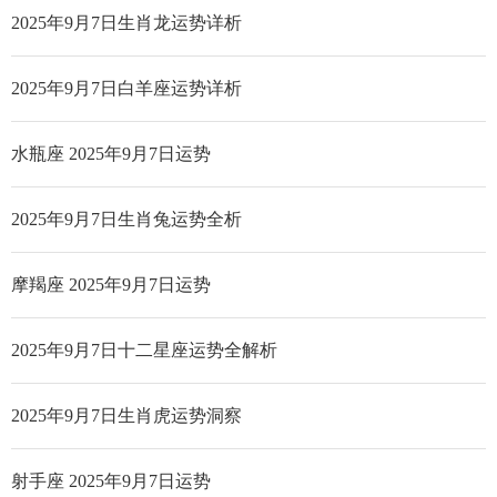
2025年9月7日生肖龙运势详析
2025年9月7日白羊座运势详析
水瓶座 2025年9月7日运势
2025年9月7日生肖兔运势全析
摩羯座 2025年9月7日运势
2025年9月7日十二星座运势全解析
2025年9月7日生肖虎运势洞察
射手座 2025年9月7日运势