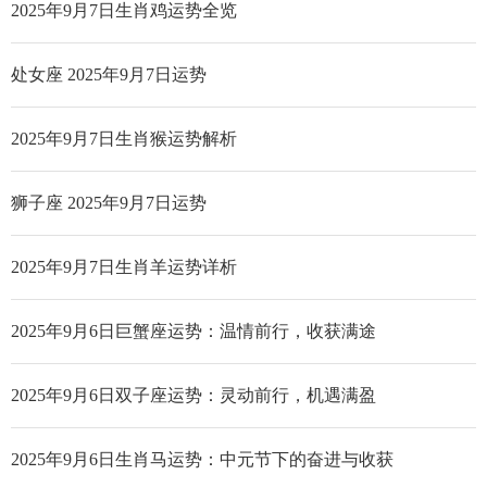
2025年9月7日生肖鸡运势全览
处女座 2025年9月7日运势
2025年9月7日生肖猴运势解析
狮子座 2025年9月7日运势
2025年9月7日生肖羊运势详析
2025年9月6日巨蟹座运势：温情前行，收获满途
2025年9月6日双子座运势：灵动前行，机遇满盈
2025年9月6日生肖马运势：中元节下的奋进与收获