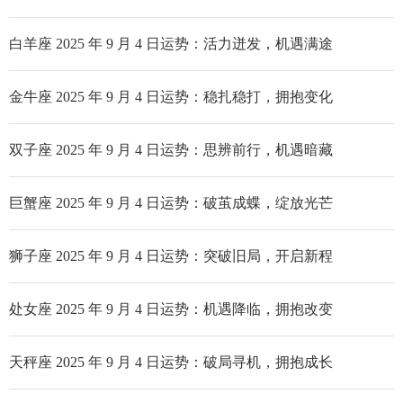
白羊座 2025 年 9 月 4 日运势：活力迸发，机遇满途
金牛座 2025 年 9 月 4 日运势：稳扎稳打，拥抱变化
双子座 2025 年 9 月 4 日运势：思辨前行，机遇暗藏
巨蟹座 2025 年 9 月 4 日运势：破茧成蝶，绽放光芒
狮子座 2025 年 9 月 4 日运势：突破旧局，开启新程
处女座 2025 年 9 月 4 日运势：机遇降临，拥抱改变
天秤座 2025 年 9 月 4 日运势：破局寻机，拥抱成长