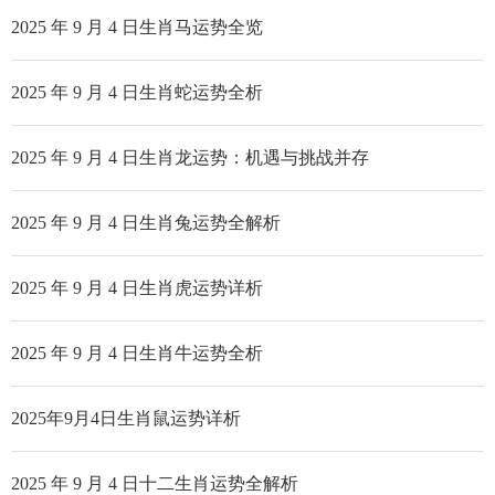
2025 年 9 月 4 日生肖马运势全览
2025 年 9 月 4 日生肖蛇运势全析
2025 年 9 月 4 日生肖龙运势：机遇与挑战并存
2025 年 9 月 4 日生肖兔运势全解析
2025 年 9 月 4 日生肖虎运势详析
2025 年 9 月 4 日生肖牛运势全析
2025年9月4日生肖鼠运势详析
2025 年 9 月 4 日十二生肖运势全解析