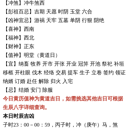
【冲煞】冲牛煞西
【彭祖百忌】吉期 天愿 时阴 玉堂 六合
【凶神宜忌】游祸 天牢 五墓 单阴 行狠 阴绝
【喜神】西南
【福神】西北
【财神】正东
【值神】明堂（黄道日）
【宜】纳畜 牧养 开市 开张 开业 冠笄 开池 祭祀 补垣
移柩 开柱眼 伐木 经络 交易 提车 生子 立卷 签约 领证
纳婿 订婚 赴任 解除 归火 入宅
【忌】结婚 安门 除服
今日黄历值神为黄道吉日，如需挑选其他吉日可根据
生辰八字详细查询。
本日时辰吉凶
子时23：00－00：59，丙子时，冲（庚午）马，煞