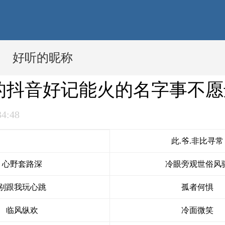
好听的昵称
的抖音好记能火的名字事不愿
34:48
此.爷.非比寻常
心野套路深
冷眼旁观世俗风
别跟我玩心跳
孤者何惧
临风纵欢
冷面微笑