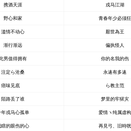
携酒天涯
戎马江湖
野心和家
青春年少必须
滥情不动心
厭世為王
渐行渐远
偏执怪人
此男值得拥有
你的名我的伤
注定ら沧桑
永逺有多逺
痞味见底ゝ
ら教主范
陌路丢了谁
梦里的牢狱灾
十年戎马心孤单
爱情ヽ纯属虚
我瞎的眼伤的心
再見弓、旧時