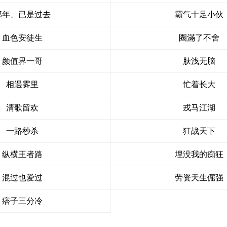
那年、已是过去
霸气十足小伙
血色安徒生
圈滿了不舍
颜值界一哥
肤浅无脑
相遇雾里
忙着长大
清歌留欢
戎马江湖
一路秒杀
狂战天下
纵横王者路
埋没我的痴狂
混过也爱过
劳资天生倔强
痞子三分冷