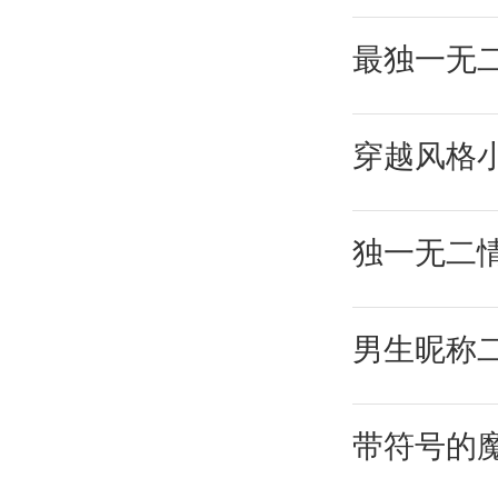
最独一无
穿越风格小
独一无二
男生昵称
带符号的