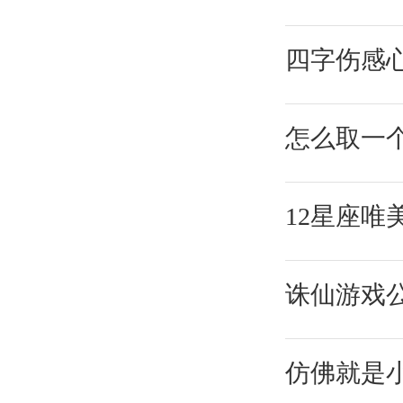
四字伤感
怎么取一
12星座唯
诛仙游戏
仿佛就是