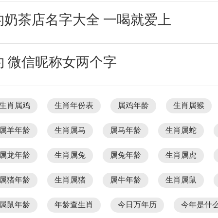
的奶茶店名字大全 一喝就爱上
约 微信昵称女两个字
生肖属鸡
生肖年份表
属鸡年龄
生肖属猴
属羊年龄
生肖属马
属马年龄
生肖属蛇
属龙年龄
生肖属兔
属兔年龄
生肖属虎
属猪年龄
生肖属猪
属牛年龄
生肖属鼠
属鼠年龄
年龄查生肖
今日万年历
今年是什